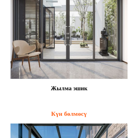
Жылма эшик
Күн бөлмөсү