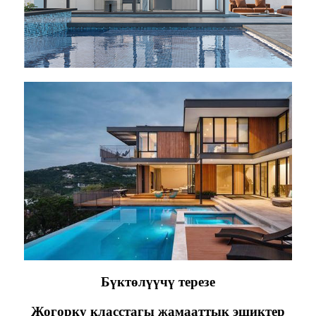
Бүктөлүүчү терезе
Жогорку класстагы жамааттык эшиктер