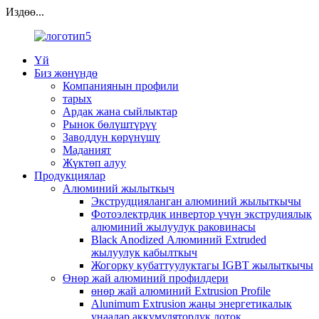
Издөө...
Үй
Биз жөнүндө
Компаниянын профили
тарых
Ардак жана сыйлыктар
Рынок бөлүштүрүү
Заводдун көрүнүшү
Маданият
Жүктөп алуу
Продукциялар
Алюминий жылыткыч
Экструдцияланган алюминий жылыткычы
Фотоэлектрдик инвертор үчүн экструдиялык
алюминий жылуулук раковинасы
Black Anodized Алюминий Extruded
жылуулук кабылткыч
Жогорку кубаттуулуктагы IGBT жылыткычы
Өнөр жай алюминий профилдери
өнөр жай алюминий Extrusion Profile
Alunimum Extrusion жаңы энергетикалык
унаалар аккумулятордук лоток