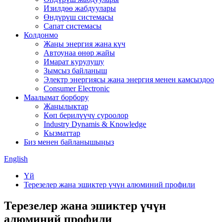
Изилдөө жабдуулары
Өндүрүш системасы
Сапат системасы
Колдонмо
Жаңы энергия жана күч
Автоунаа өнөр жайы
Имарат курулушу
Зымсыз байланыш
Электр энергиясы жана энергия менен камсыздоо
Consumer Electronic
Маалымат борбору
Жаңылыктар
Көп берилүүчү суроолор
Industry Dynamis & Knowledge
Кызматтар
Биз менен байланышыңыз
English
Үй
Терезелер жана эшиктер үчүн алюминий профили
Терезелер жана эшиктер үчүн
алюминий профили