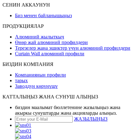
СЕНИН АККАУНУН
Биз менен байланышыңыз
ПРОДУКЦИЯЛАР
Алюминий жылыткыч
Өнөр жай алюминий профилдери
Терезелер жана эшиктер үчүн алюминий профилдери
Curtain Wall алюминий профили
БИЗДИН КОМПАНИЯ
Компаниянын профили
тарых
Заводдун көрүнүшү
КАТТАЛЫҢЫЗ ЖАНА СУНУШ АЛЫҢЫЗ
биздин маалымат бюллетенине жазылыңыз жана
акыркы сунуштарды жана акцияларды алыңыз.
ЖАЗЫЛЫҢЫЗ