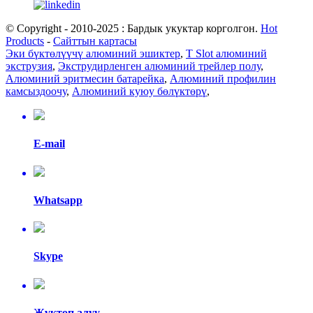
© Copyright - 2010-2025 : Бардык укуктар корголгон.
Hot
Products
-
Сайттын картасы
Эки бүктөлүүчү алюминий эшиктер
,
T Slot алюминий
экструзия
,
Экструдирленген алюминий трейлер полу
,
Алюминий эритмесин батарейка
,
Алюминий профилин
камсыздоочу
,
Алюминий куюу бөлүктөрү
,
E-mail
Whatsapp
Skype
Жүктөп алуу