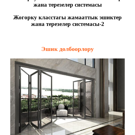
жана терезелер системасы
Жогорку класстагы жамааттык эшиктер
жана терезелер системасы-2
Эшик долбоорлору