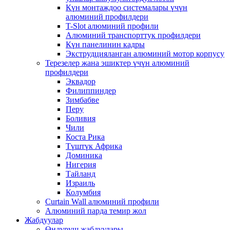
Күн монтаждоо системалары үчүн
алюминий профилдери
T-Slot алюминий профили
Алюминий транспорттук профилдери
Күн панелинин кадры
Экструдцияланган алюминий мотор корпусу
Терезелер жана эшиктер үчүн алюминий
профилдери
Эквадор
Филиппиндер
Зимбабве
Перу
Боливия
Чили
Коста Рика
Түштүк Африка
Доминика
Нигерия
Тайланд
Израиль
Колумбия
Curtain Wall алюминий профили
Алюминий парда темир жол
Жабдуулар
Өндүрүш жабдуулары