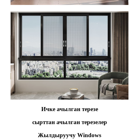
Ичке ачылган терезе
сырттан ачылган терезелер
Жылдыруучу Windows