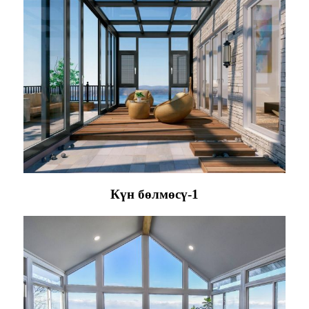
Күн бөлмөсү-1