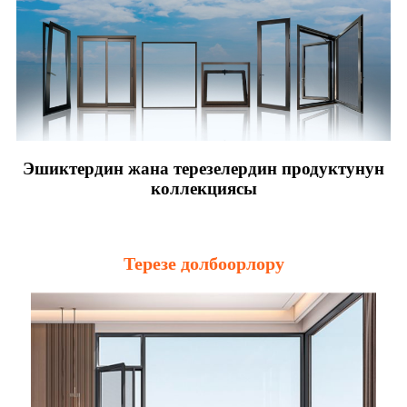
Эшиктердин жана терезелердин продуктунун
коллекциясы
Терезе долбоорлору