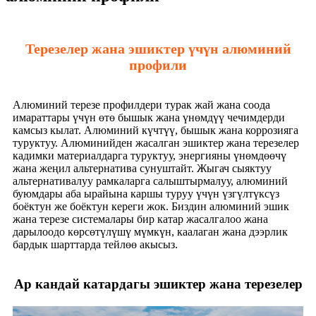
Терезелер жана эшиктер үчүн алюминий
профили
Алюминий терезе профилдери турак жай жана соода
имараттары үчүн өтө бышык жана үнөмдүү чечимдерди
камсыз кылат. Алюминий күчтүү, бышык жана коррозияга
туруктуу. Алюминийден жасалган эшиктер жана терезелер
кадимки материалдарга туруктуу, энергияны үнөмдөөчү
жана жеңил альтернатива сунуштайт. Жыгач сыяктуу
альтернативалуу рамкаларга салыштырмалуу, алюминий
буюмдары аба ырайына каршы туруу үчүн үзгүлтүксүз
боёктун же боёктун кереги жок. Биздин алюминий эшик
жана терезе системалары бир катар жасалгалоо жана
дарылоодо көрсөтүлүшү мүмкүн, каалаган жана дээрлик
бардык шарттарда тейлөө акысыз.
Ар кандай катардагы эшиктер жана терезелер