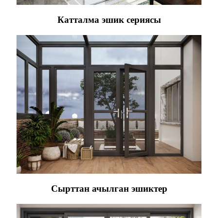
Катталма эшик сериясы
Сырттан ачылган эшиктер